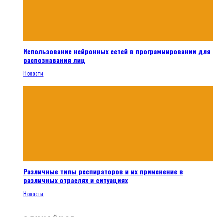
Использование нейронных сетей в программировании для
распознавания лиц
Новости
Различные типы респираторов и их применение в
различных отраслях и ситуациях
Новости