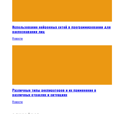
Использование нейронных сетей в программировании для
распознавания лиц
Новости
Различные типы респираторов и их применение в
различных отраслях и ситуациях
Новости