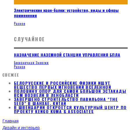
Электрические кран-балки: устройство, виды и сферы
применения
Разное
СЛУЧАЙНОЕ
НАЗНАЧЕНИЕ НАЗЕМНОЙ СТАНЦИИ УПРАВЛЕНИЯ БПЛА
Бесконечная Энергия
Разное
СВЕЖЕЕ
БЕЛОРУССКИЕ И РОССИЙСКИЕ ФИЗИКИ ИЩУТ
ВЕЩЕСТВО ПЕРВЫХ МГНОВЕНИЙ ВСЕЛЕННОЙ
ПОЛОВИНУ ОПОР ДЛЯ САМОЙ БОЛЬШОЙ ЭСТАКАДЫ
ВСМ ВОЗВЕЛИ В ЛЕНОБЛАСТИ
ЗАВЕРШЕНО СТРОИТЕЛЬСТВО ПАВИЛЬОНА "THE
SEED" В ШАНХАЕ, КИТАЙ
В ШВЕЙЦАРИИ ОТКРОЕТСЯ КУЛЬТУРНЫЙ ЦЕНТР ПО
ПРОЕКТУ KENGO KUMA & ASSOCIATES
Главная
Дизайн и интерьер