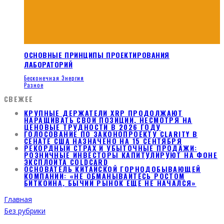
ОСНОВНЫЕ ПРИНЦИПЫ ПРОЕКТИРОВАНИЯ
ЛАБОРАТОРИЙ
Бесконечная Энергия
Разное
СВЕЖЕЕ
КРУПНЫЕ ДЕРЖАТЕЛИ XRP ПРОДОЛЖАЮТ
НАРАЩИВАТЬ СВОИ ПОЗИЦИИ, НЕСМОТРЯ НА
ЦЕНОВЫЕ ТРУДНОСТИ В 2026 ГОДУ
ГОЛОСОВАНИЕ ПО ЗАКОНОПРОЕКТУ CLARITY В
СЕНАТЕ США НАЗНАЧЕНО НА 15 СЕНТЯБРЯ
РЕКОРДНЫЙ СТРАХ И УБЫТОЧНЫЕ ПРОДАЖИ:
РОЗНИЧНЫЕ ИНВЕСТОРЫ КАПИТУЛИРУЮТ НА ФОНЕ
ЭКСПЛОЙТА COLDCARD
ОСНОВАТЕЛЬ КИТАЙСКОЙ ГОРНОДОБЫВАЮЩЕЙ
КОМПАНИИ: «НЕ ОБМАНЫВАЙТЕСЬ РОСТОМ
БИТКОИНА, БЫЧИЙ РЫНОК ЕЩЕ НЕ НАЧАЛСЯ»
Главная
Без рубрики