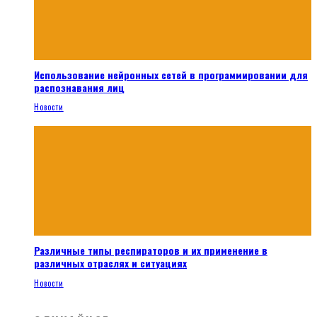
Использование нейронных сетей в программировании для
распознавания лиц
Новости
Различные типы респираторов и их применение в
различных отраслях и ситуациях
Новости