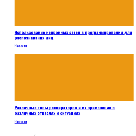
Использование нейронных сетей в программировании для
распознавания лиц
Новости
Различные типы респираторов и их применение в
различных отраслях и ситуациях
Новости