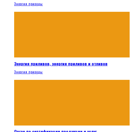
Энергия природы
Энергия приливов, энергия приливов и отливов
Энергия природы
Орган по сертификации продукции и услуг