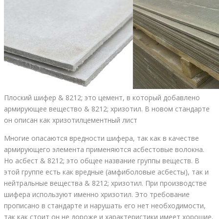
Плоский шифер & 8212; это цемент, в который добавлено
армирующее вещество & 8212; хризотил. В новом стандарте
он описан как хризотилцементный лист
Многие опасаются вредности шифера, так как в качестве
армирующего элемента применяются асбестовые волокна.
Но асбест & 8212; это общее название группы веществ. В
этой группе есть как вредные (амфиболовые асбесты), так и
нейтральные вещества & 8212; хризотил. При производстве
шифера используют именно хризотил. Это требование
прописано в стандарте и нарушать его нет необходимости,
так как стоит он не дороже и характеристики имеет хорошие.