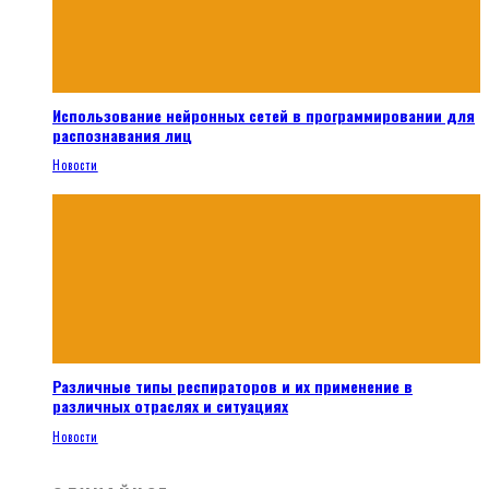
Использование нейронных сетей в программировании для
распознавания лиц
Новости
Различные типы респираторов и их применение в
различных отраслях и ситуациях
Новости