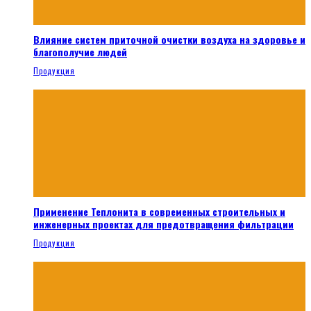
Влияние систем приточной очистки воздуха на здоровье и
благополучие людей
Продукция
Применение Теплонита в современных строительных и
инженерных проектах для предотвращения фильтрации
Продукция