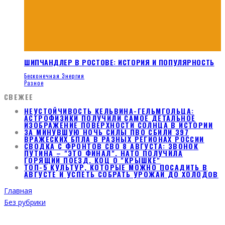
ШИПЧАНДЛЕР В РОСТОВЕ: ИСТОРИЯ И ПОПУЛЯРНОСТЬ
Бесконечная Энергия
Разное
СВЕЖЕЕ
НЕУСТОЙЧИВОСТЬ КЕЛЬВИНА-ГЕЛЬМГОЛЬЦА:
АСТРОФИЗИКИ ПОЛУЧИЛИ САМОЕ ДЕТАЛЬНОЕ
ИЗОБРАЖЕНИЕ ПОВЕРХНОСТИ СОЛНЦА В ИСТОРИИ
ЗА МИНУВШУЮ НОЧЬ СИЛЫ ПВО СБИЛИ 397
ВРАЖЕСКИХ БПЛА В РАЗНЫХ РЕГИОНАХ РОССИИ
СВОДКА С ФРОНТОВ СВО 8 АВГУСТА: ЗВОНОК
ПУТИНА – "ЭТО ФИНАЛ". НАТО ПОЛУЧИЛА
ГОРЯЩИЙ ПОЕЗД. КОЦ О "КРЫШКЕ"
ТОП-5 КУЛЬТУР, КОТОРЫЕ МОЖНО ПОСАДИТЬ В
АВГУСТЕ И УСПЕТЬ СОБРАТЬ УРОЖАЙ ДО ХОЛОДОВ
Главная
Без рубрики