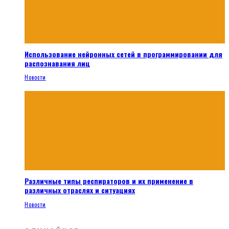
Использование нейронных сетей в программировании для
распознавания лиц
Новости
Различные типы респираторов и их применение в
различных отраслях и ситуациях
Новости