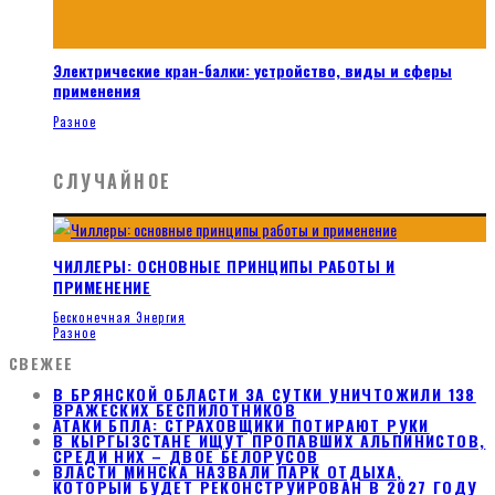
Электрические кран-балки: устройство, виды и сферы
применения
Разное
СЛУЧАЙНОЕ
ЧИЛЛЕРЫ: ОСНОВНЫЕ ПРИНЦИПЫ РАБОТЫ И
ПРИМЕНЕНИЕ
Бесконечная Энергия
Разное
СВЕЖЕЕ
В БРЯНСКОЙ ОБЛАСТИ ЗА СУТКИ УНИЧТОЖИЛИ 138
ВРАЖЕСКИХ БЕСПИЛОТНИКОВ
АТАКИ БПЛА: СТРАХОВЩИКИ ПОТИРАЮТ РУКИ
В КЫРГЫЗСТАНЕ ИЩУТ ПРОПАВШИХ АЛЬПИНИСТОВ,
СРЕДИ НИХ – ДВОЕ БЕЛОРУСОВ
ВЛАСТИ МИНСКА НАЗВАЛИ ПАРК ОТДЫХА,
КОТОРЫЙ БУДЕТ РЕКОНСТРУИРОВАН В 2027 ГОДУ