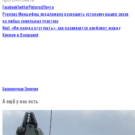
Facebook
Twitter
Pinterest
Почта
Previous
Минцифры предложило разрешить установку вышек связи
на любых земельных участках
Next
«Им некуда отступать»: как развивается конфликт между
Киевом и Варшавой
Бесконечная Энергия
А ещё у нас есть