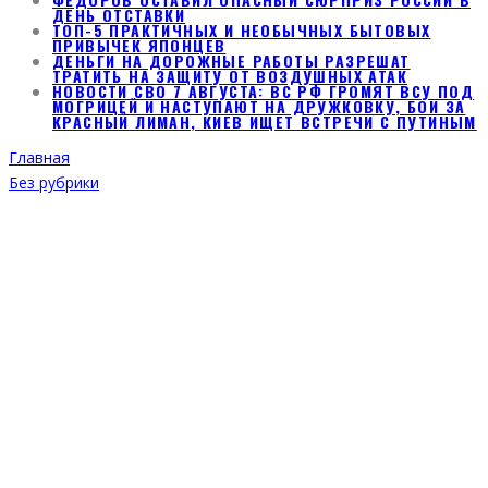
ДЕНЬ ОТСТАВКИ
ТОП-5 ПРАКТИЧНЫХ И НЕОБЫЧНЫХ БЫТОВЫХ
ПРИВЫЧЕК ЯПОНЦЕВ
ДЕНЬГИ НА ДОРОЖНЫЕ РАБОТЫ РАЗРЕШАТ
ТРАТИТЬ НА ЗАЩИТУ ОТ ВОЗДУШНЫХ АТАК
НОВОСТИ СВО 7 АВГУСТА: ВС РФ ГРОМЯТ ВСУ ПОД
МОГРИЦЕЙ И НАСТУПАЮТ НА ДРУЖКОВКУ, БОИ ЗА
КРАСНЫЙ ЛИМАН, КИЕВ ИЩЕТ ВСТРЕЧИ С ПУТИНЫМ
Главная
Без рубрики