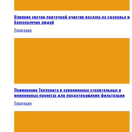
Влияние систем приточной очистки воздуха на здоровье и
благополучие людей
Продукция
Применение Теплонита в современных строительных и
инженерных проектах для предотвращения фильтрации
Продукция