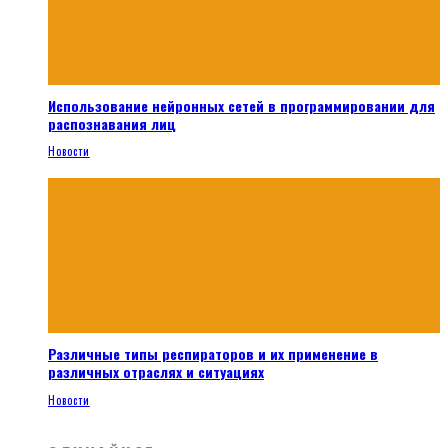
Использование нейронных сетей в программировании для
распознавания лиц
Новости
Различные типы респираторов и их применение в
различных отраслях и ситуациях
Новости