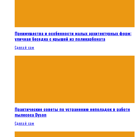
Преимущества и особенности малых архитектурных форм:
уличная беседка с крышей из поликарбоната
Сделай сам
Практические советы по устранению неполадок в работе
пылесоса Dyson
Сделай сам