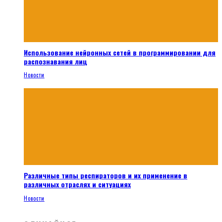
Использование нейронных сетей в программировании для
распознавания лиц
Новости
Различные типы респираторов и их применение в
различных отраслях и ситуациях
Новости