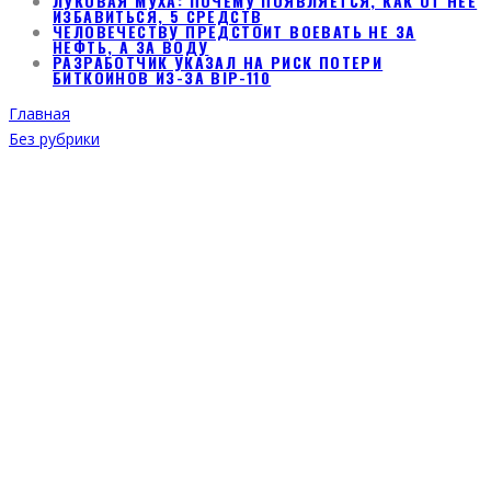
ЛУКОВАЯ МУХА: ПОЧЕМУ ПОЯВЛЯЕТСЯ, КАК ОТ НЕЕ
ИЗБАВИТЬСЯ, 5 СРЕДСТВ
ЧЕЛОВЕЧЕСТВУ ПРЕДСТОИТ ВОЕВАТЬ НЕ ЗА
НЕФТЬ, А ЗА ВОДУ
РАЗРАБОТЧИК УКАЗАЛ НА РИСК ПОТЕРИ
БИТКОИНОВ ИЗ-ЗА BIP-110
Главная
Без рубрики