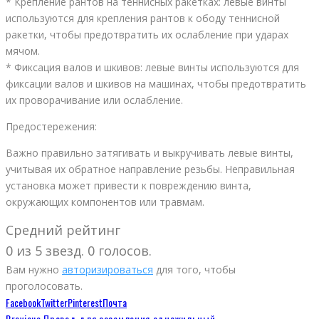
* Крепление рантов на теннисных ракетках: левые винты
используются для крепления рантов к ободу теннисной
ракетки, чтобы предотвратить их ослабление при ударах
мячом.
* Фиксация валов и шкивов: левые винты используются для
фиксации валов и шкивов на машинах, чтобы предотвратить
их проворачивание или ослабление.
Предостережения:
Важно правильно затягивать и выкручивать левые винты,
учитывая их обратное направление резьбы. Неправильная
установка может привести к повреждению винта,
окружающих компонентов или травмам.
Средний рейтинг
0 из 5 звезд. 0 голосов.
Вам нужно
авторизироваться
для того, чтобы
проголосовать.
Facebook
Twitter
Pinterest
Почта
Previous
Провод для заземления одножильный