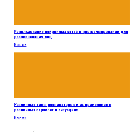
Использование нейронных сетей в программировании для
распознавания лиц
Новости
Различные типы респираторов и их применение в
различных отраслях и ситуациях
Новости