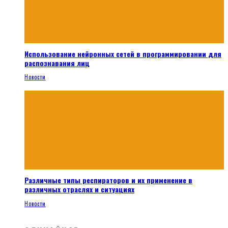
Использование нейронных сетей в программировании для
распознавания лиц
Новости
Различные типы респираторов и их применение в
различных отраслях и ситуациях
Новости