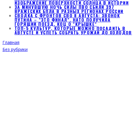
ИЗОБРАЖЕНИЕ ПОВЕРХНОСТИ СОЛНЦА В ИСТОРИИ
ЗА МИНУВШУЮ НОЧЬ СИЛЫ ПВО СБИЛИ 397
ВРАЖЕСКИХ БПЛА В РАЗНЫХ РЕГИОНАХ РОССИИ
СВОДКА С ФРОНТОВ СВО 8 АВГУСТА: ЗВОНОК
ПУТИНА – "ЭТО ФИНАЛ". НАТО ПОЛУЧИЛА
ГОРЯЩИЙ ПОЕЗД. КОЦ О "КРЫШКЕ"
ТОП-5 КУЛЬТУР, КОТОРЫЕ МОЖНО ПОСАДИТЬ В
АВГУСТЕ И УСПЕТЬ СОБРАТЬ УРОЖАЙ ДО ХОЛОДОВ
Главная
Без рубрики