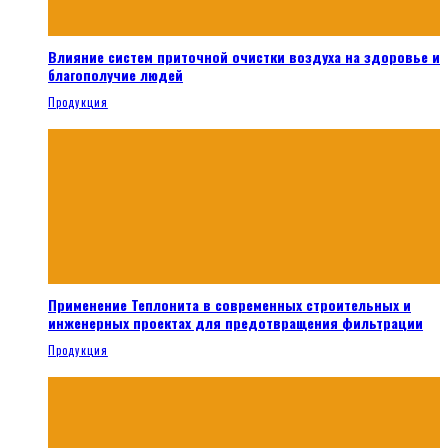
Влияние систем приточной очистки воздуха на здоровье и
благополучие людей
Продукция
Применение Теплонита в современных строительных и
инженерных проектах для предотвращения фильтрации
Продукция