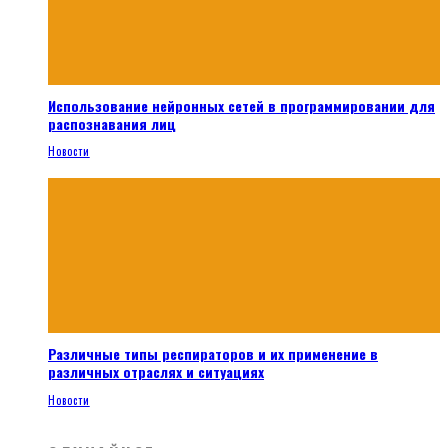
Использование нейронных сетей в программировании для
распознавания лиц
Новости
Различные типы респираторов и их применение в
различных отраслях и ситуациях
Новости