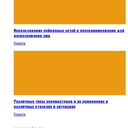
Использование нейронных сетей в программировании для
распознавания лиц
Новости
Различные типы респираторов и их применение в
различных отраслях и ситуациях
Новости