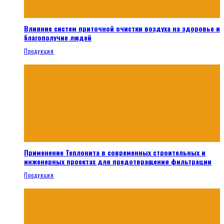
Влияние систем приточной очистки воздуха на здоровье и
благополучие людей
Продукция
Применение Теплонита в современных строительных и
инженерных проектах для предотвращения фильтрации
Продукция