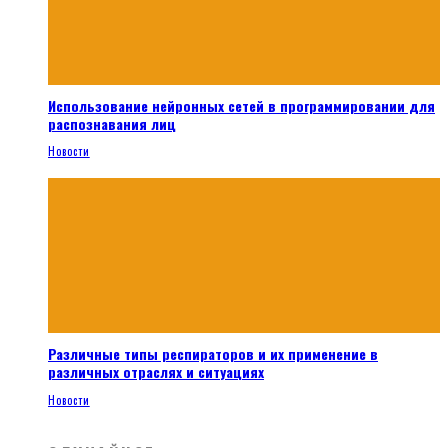
Использование нейронных сетей в программировании для
распознавания лиц
Новости
Различные типы респираторов и их применение в
различных отраслях и ситуациях
Новости