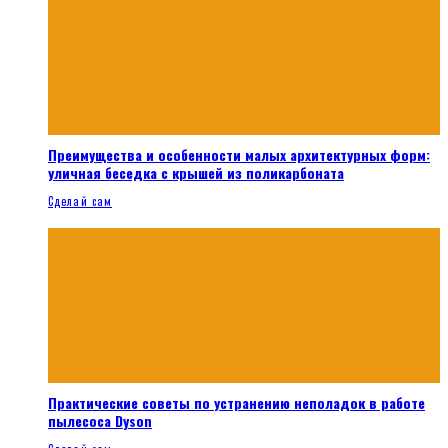
Преимущества и особенности малых архитектурных форм:
уличная беседка с крышей из поликарбоната
Сделай сам
Практические советы по устранению неполадок в работе
пылесоса Dyson