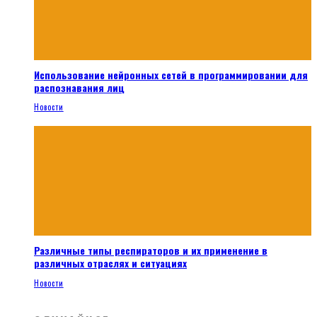
Использование нейронных сетей в программировании для
распознавания лиц
Новости
Различные типы респираторов и их применение в
различных отраслях и ситуациях
Новости