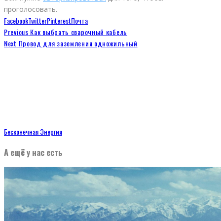
проголосовать.
Facebook
Twitter
Pinterest
Почта
Previous
Как выбрать сварочный кабель
Next
Провод для заземления одножильный
Бесконечная Энергия
А ещё у нас есть