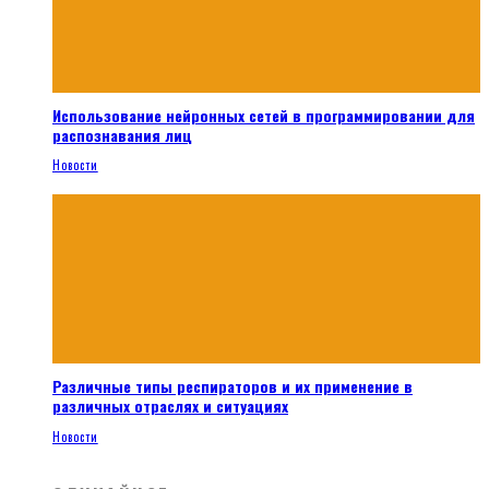
Использование нейронных сетей в программировании для
распознавания лиц
Новости
Различные типы респираторов и их применение в
различных отраслях и ситуациях
Новости