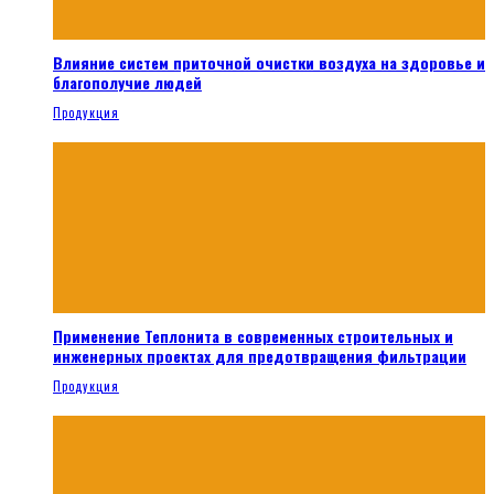
Влияние систем приточной очистки воздуха на здоровье и
благополучие людей
Продукция
Применение Теплонита в современных строительных и
инженерных проектах для предотвращения фильтрации
Продукция