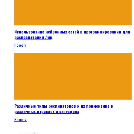
Использование нейронных сетей в программировании для
распознавания лиц
Новости
Различные типы респираторов и их применение в
различных отраслях и ситуациях
Новости