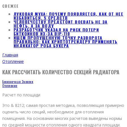
СВЕЖЕЕ
ЛУКОВАЯ МУХА: ПОЧЕМУ ПОЯВЛЯЕТСЯ, КАК ОТ НЕЕ
ИЗБАВИТЬСЯ, 5 СРЕДСТВ
ЧЕЛОВЕЧЕСТВУ ПРЕДСТОИТ ВОЕВАТЬ НЕ ЗА
НЕФТЬ, А ЗА ВОДУ
РАЗРАБОТЧИК УКАЗАЛ НА РИСК ПОТЕРИ
БИТКОИНОВ ИЗ-ЗА BIP-110
ИЩЕМ ПРОПУЩЕННУЮ ТОЧКУ РАЗВОРОТА
ПРАВИЛЬНО: КАК КРИПТОТРЕЙДЕРУ ПРИМЕНЯТЬ
ИНДИКАТОР РОБА БУКЕРА
Главная
Отопление
КАК РАССЧИТАТЬ КОЛИЧЕСТВО СЕКЦИЙ РАДИАТОРА
Бесконечная Энергия
Отопление
Расчет по площади
Это & 8212; самая простая методика, позволяющая примерно
оценить число секций, необходимое для отопления
помещения. На основании многих расчетов выведены нормы
по средней мощности отопления одного квадрата площади.