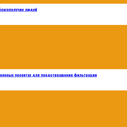
 благополучие людей
енерных проектах для предотвращения фильтрации