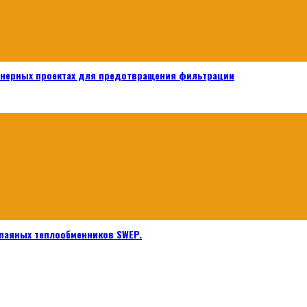
енерных проектах для предотвращения фильтрации
паяных теплообменников SWEP.