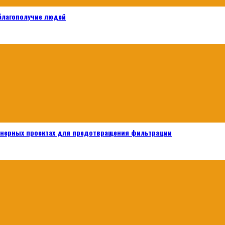
 благополучие людей
енерных проектах для предотвращения фильтрации