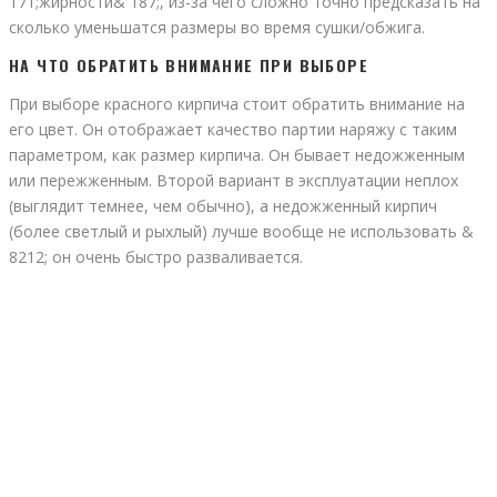
171;жирности& 187;, из-за чего сложно точно предсказать на
сколько уменьшатся размеры во время сушки/обжига.
НА ЧТО ОБРАТИТЬ ВНИМАНИЕ ПРИ ВЫБОРЕ
При выборе красного кирпича стоит обратить внимание на
его цвет. Он отображает качество партии наряжу с таким
параметром, как размер кирпича. Он бывает недожженным
или пережженным. Второй вариант в эксплуатации неплох
(выглядит темнее, чем обычно), а недожженный кирпич
(более светлый и рыхлый) лучше вообще не использовать &
8212; он очень быстро разваливается.