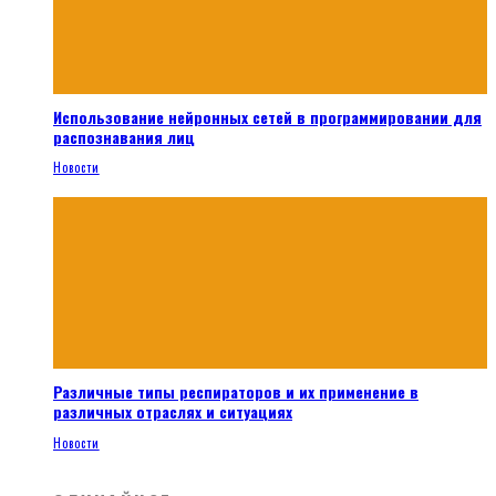
Использование нейронных сетей в программировании для
распознавания лиц
Новости
Различные типы респираторов и их применение в
различных отраслях и ситуациях
Новости