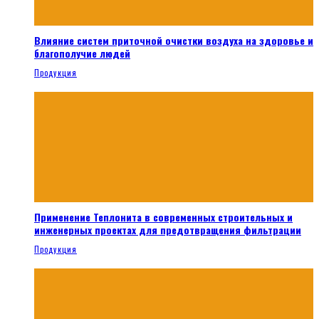
Влияние систем приточной очистки воздуха на здоровье и
благополучие людей
Продукция
Применение Теплонита в современных строительных и
инженерных проектах для предотвращения фильтрации
Продукция