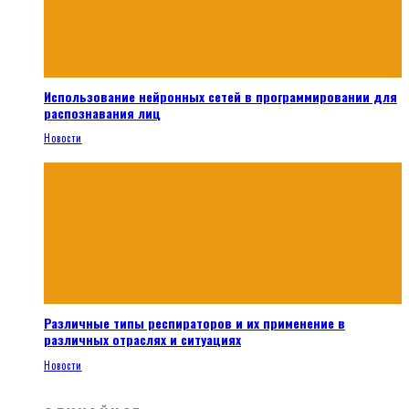
Использование нейронных сетей в программировании для
распознавания лиц
Новости
Различные типы респираторов и их применение в
различных отраслях и ситуациях
Новости