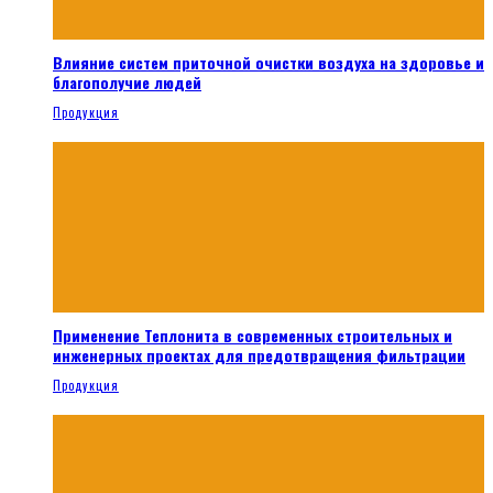
Влияние систем приточной очистки воздуха на здоровье и
благополучие людей
Продукция
Применение Теплонита в современных строительных и
инженерных проектах для предотвращения фильтрации
Продукция