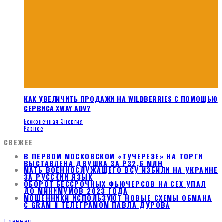
КАК УВЕЛИЧИТЬ ПРОДАЖИ НА WILDBERRIES С ПОМОЩЬЮ
СЕРВИСА XWAY ADV?
Бесконечная Энергия
Разное
СВЕЖЕЕ
В ПЕРВОМ МОСКОВСКОМ «ТУЧЕРЕЗЕ» НА ТОРГИ
ВЫСТАВЛЕНА ДВУШКА ЗА ₽32,6 МЛН
МАТЬ ВОЕННОСЛУЖАЩЕГО ВСУ ИЗБИЛИ НА УКРАИНЕ
ЗА РУССКИЙ ЯЗЫК
ОБОРОТ БЕССРОЧНЫХ ФЬЮЧЕРСОВ НА CEX УПАЛ
ДО МИНИМУМОВ 2023 ГОДА
МОШЕННИКИ ИСПОЛЬЗУЮТ НОВЫЕ СХЕМЫ ОБМАНА
С GRAM И ТЕЛЕГРАМОМ ПАВЛА ДУРОВА
Главная