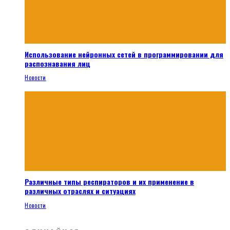
Использование нейронных сетей в программировании для
распознавания лиц
Новости
Различные типы респираторов и их применение в
различных отраслях и ситуациях
Новости