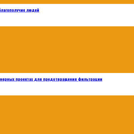
 благополучие людей
енерных проектах для предотвращения фильтрации