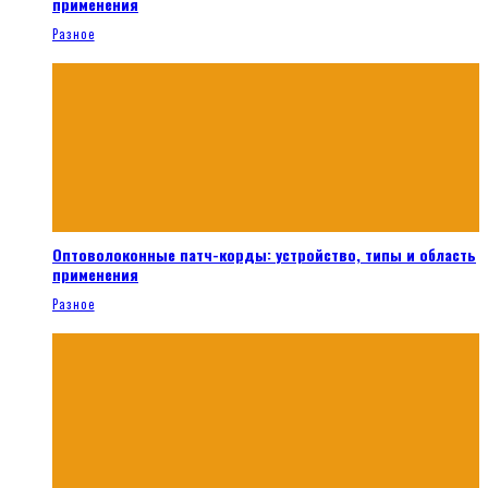
применения
Разное
Оптоволоконные патч-корды: устройство, типы и область
применения
Разное