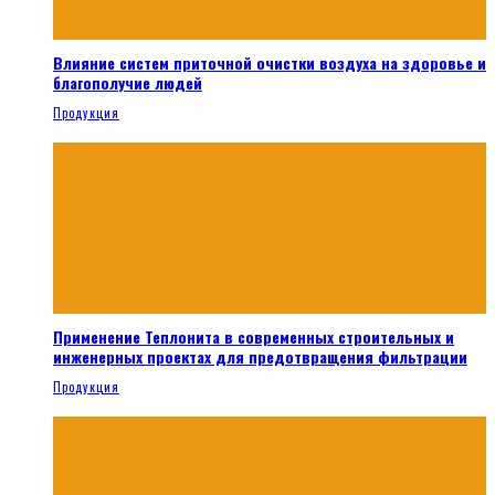
Влияние систем приточной очистки воздуха на здоровье и
благополучие людей
Продукция
Применение Теплонита в современных строительных и
инженерных проектах для предотвращения фильтрации
Продукция