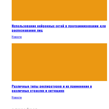
Использование нейронных сетей в программировании для
распознавания лиц
Новости
Различные типы респираторов и их применение в
различных отраслях и ситуациях
Новости