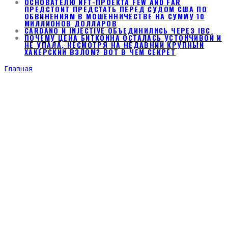
ОСНОВАТЕЛЮ NFT-ПРОЕКТА FEW AND FAR
ПРЕДСТОИТ ПРЕДСТАТЬ ПЕРЕД СУДОМ США ПО
ОБВИНЕНИЯМ В МОШЕННИЧЕСТВЕ НА СУММУ 10
МИЛЛИОНОВ ДОЛЛАРОВ
CARDANO И INJECTIVE ОБЪЕДИНИЛИСЬ ЧЕРЕЗ IBC
ПОЧЕМУ ЦЕНА БИТКОИНА ОСТАЛАСЬ УСТОЙЧИВОЙ И
НЕ УПАЛА, НЕСМОТРЯ НА НЕДАВНИЙ КРУПНЫЙ
ХАКЕРСКИЙ ВЗЛОМ? ВОТ В ЧЕМ СЕКРЕТ
Главная