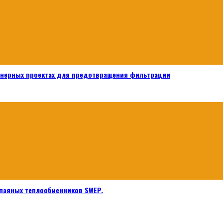
енерных проектах для предотвращения фильтрации
паяных теплообменников SWEP.