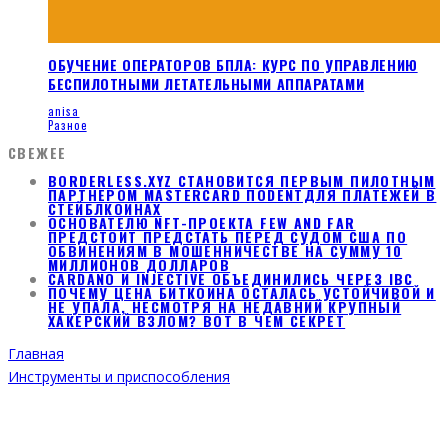
ОБУЧЕНИЕ ОПЕРАТОРОВ БПЛА: КУРС ПО УПРАВЛЕНИЮ
БЕСПИЛОТНЫМИ ЛЕТАТЕЛЬНЫМИ АППАРАТАМИ
anisa
Разное
СВЕЖЕЕ
BORDERLESS.XYZ СТАНОВИТСЯ ПЕРВЫМ ПИЛОТНЫМ
ПАРТНЕРОМ MASTERCARD ПОDENTДЛЯ ПЛАТЕЖЕЙ В
СТЕЙБЛКОИНАХ
ОСНОВАТЕЛЮ NFT-ПРОЕКТА FEW AND FAR
ПРЕДСТОИТ ПРЕДСТАТЬ ПЕРЕД СУДОМ США ПО
ОБВИНЕНИЯМ В МОШЕННИЧЕСТВЕ НА СУММУ 10
МИЛЛИОНОВ ДОЛЛАРОВ
CARDANO И INJECTIVE ОБЪЕДИНИЛИСЬ ЧЕРЕЗ IBC
ПОЧЕМУ ЦЕНА БИТКОИНА ОСТАЛАСЬ УСТОЙЧИВОЙ И
НЕ УПАЛА, НЕСМОТРЯ НА НЕДАВНИЙ КРУПНЫЙ
ХАКЕРСКИЙ ВЗЛОМ? ВОТ В ЧЕМ СЕКРЕТ
Главная
Инструменты и приспособления