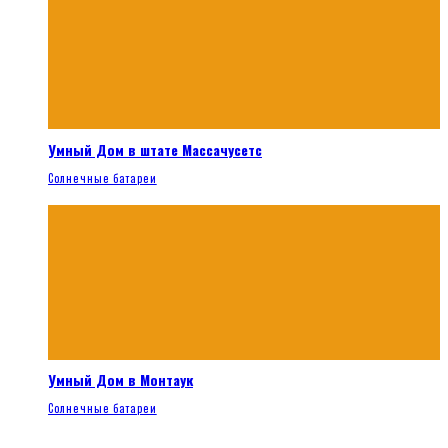
Умный Дом в штате Массачусетс
Солнечные батареи
Умный Дом в Монтаук
Солнечные батареи