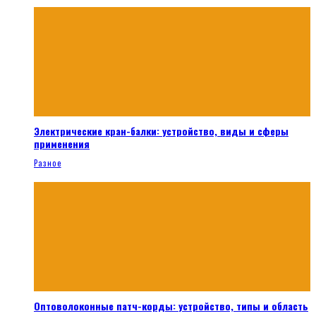
Электрические кран-балки: устройство, виды и сферы
применения
Разное
Оптоволоконные патч-корды: устройство, типы и область