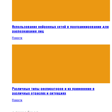
Использование нейронных сетей в программировании для
распознавания лиц
Новости
Различные типы респираторов и их применение в
различных отраслях и ситуациях
Новости