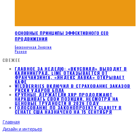
ОСНОВНЫЕ ПРИНЦИПЫ ЭФФЕКТИВНОГО СЕО
ПРОДВИЖЕНИЯ
Бесконечная Энергия
Разное
СВЕЖЕЕ
ГЛАВНОЕ ЗА НЕДЕЛЮ: «ВКУСВИЛЛ» ВЫХОДИТ В
КАЛИНИНГРАД, LIMÉ ОТКАЗЫВАЕТСЯ ОТ
ФРАНЧАЙЗИНГА, «ЯНДЕКС ЛАВКА» ОТКРЫВАЕТ
КАФЕ
WILDBERRIES ВКЛЮЧИЛ В СТРАХОВАНИЕ ЗАКАЗОВ
РИСКИ УДАРОВ БПЛА
КРУПНЫЕ ДЕРЖАТЕЛИ XRP ПРОДОЛЖАЮТ
НАРАЩИВАТЬ СВОИ ПОЗИЦИИ, НЕСМОТРЯ НА
ЦЕНОВЫЕ ТРУДНОСТИ В 2026 ГОДУ
ГОЛОСОВАНИЕ ПО ЗАКОНОПРОЕКТУ CLARITY В
СЕНАТЕ США НАЗНАЧЕНО НА 15 СЕНТЯБРЯ
Главная
Дизайн и интерьер