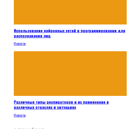
Использование нейронных сетей в программировании для
распознавания лиц
Новости
Различные типы респираторов и их применение в
различных отраслях и ситуациях
Новости