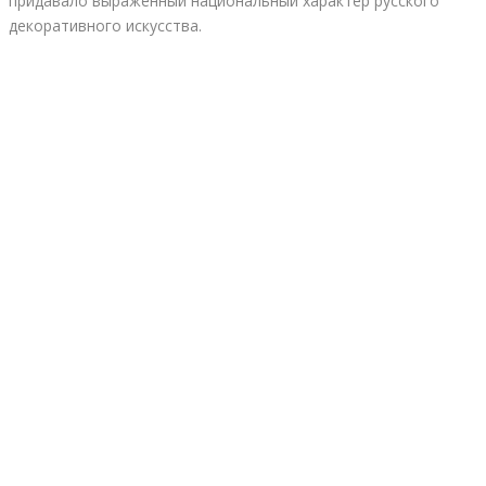
придавало выраженный национальный характер русского
декоративного искусства.