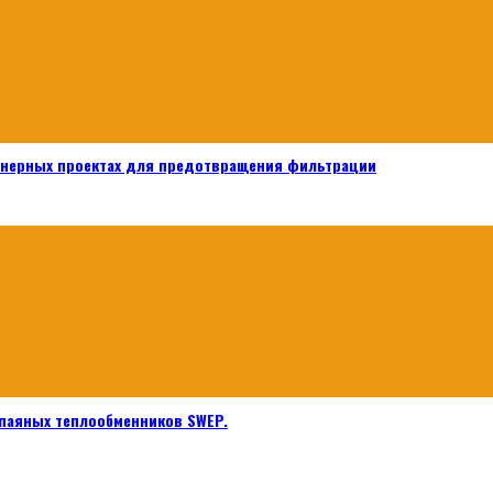
енерных проектах для предотвращения фильтрации
паяных теплообменников SWEP.