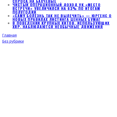
СПРОСА НА БАХЧЕВЫЕ
ЧИСТЫЙ ОПЕРАЦИОННЫЙ ДОХОД УК «МЕСТО
ВСТРЕЧИ» УВЕЛИЧИЛСЯ НА 63% ПО ИТОГАМ
ПОЛУГОДИЯ
«САМУ БОЛЕЗНЬ ТАК НЕ ВЫЛЕЧИТЬ» — ЮРГЕНС О
НОВЫХ ПРАВИЛАХ ЛИСТИНГА ЦЕННЫХ БУМАГ
В ПОВЕДЕНИИ КРУПНЫХ КИТОВ, ИСПОЛЬЗУЮЩИХ
XRP, НАБЛЮДАЮТСЯ НЕОБЫЧНЫЕ ДВИЖЕНИЯ
Главная
Без рубрики