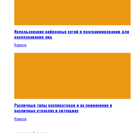
Использование нейронных сетей в программировании для
распознавания лиц
Новости
Различные типы респираторов и их применение в
различных отраслях и ситуациях
Новости