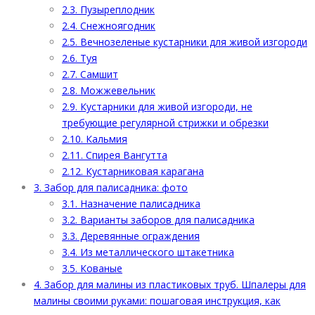
2.3.
Пузыреплодник
2.4.
Снежноягодник
2.5.
Вечнозеленые кустарники для живой изгороди
2.6.
Туя
2.7.
Самшит
2.8.
Можжевельник
2.9.
Кустарники для живой изгороди, не
требующие регулярной стрижки и обрезки
2.10.
Кальмия
2.11.
Спирея Вангутта
2.12.
Кустарниковая карагана
3.
Забор для палисадника: фото
3.1.
Назначение палисадника
3.2.
Варианты заборов для палисадника
3.3.
Деревянные ограждения
3.4.
Из металлического штакетника
3.5.
Кованые
4.
Забор для малины из пластиковых труб. Шпалеры для
малины своими руками: пошаговая инструкция, как