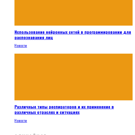
Использование нейронных сетей в программировании для
распознавания лиц
Новости
Различные типы респираторов и их применение в
различных отраслях и ситуациях
Новости