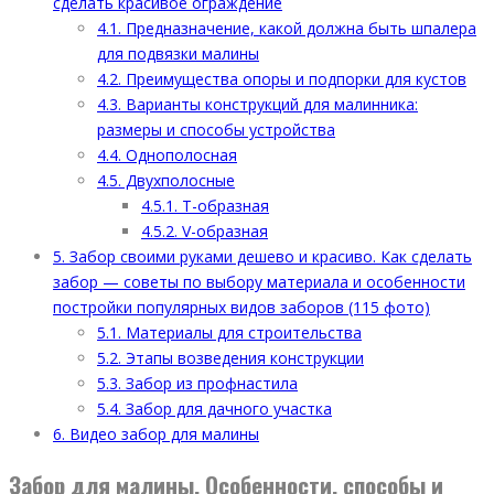
сделать красивое ограждение
4.1.
Предназначение, какой должна быть шпалера
для подвязки малины
4.2.
Преимущества опоры и подпорки для кустов
4.3.
Варианты конструкций для малинника:
размеры и способы устройства
4.4.
Однополосная
4.5.
Двухполосные
4.5.1.
Т-образная
4.5.2.
V-образная
5.
Забор своими руками дешево и красиво. Как сделать
забор — советы по выбору материала и особенности
постройки популярных видов заборов (115 фото)
5.1.
Материалы для строительства
5.2.
Этапы возведения конструкции
5.3.
Забор из профнастила
5.4.
Забор для дачного участка
6.
Видео забор для малины
Забор для малины. Особенности, способы и