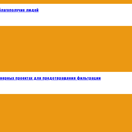
 благополучие людей
енерных проектах для предотвращения фильтрации