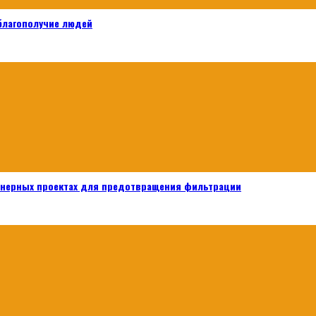
 благополучие людей
енерных проектах для предотвращения фильтрации