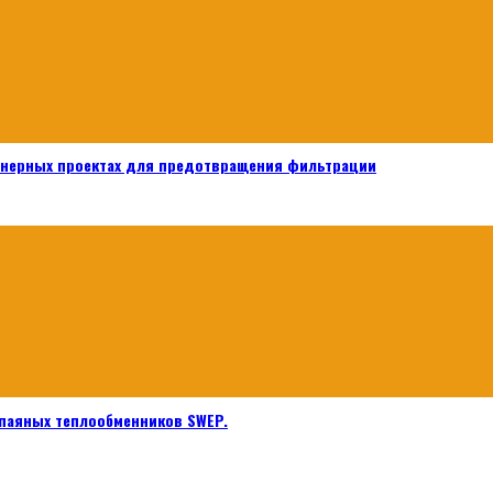
енерных проектах для предотвращения фильтрации
паяных теплообменников SWEP.