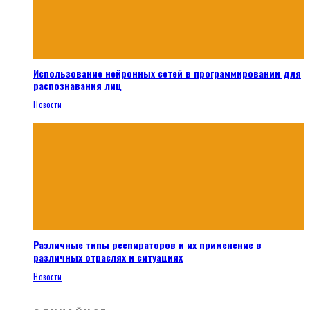
Использование нейронных сетей в программировании для
распознавания лиц
Новости
Различные типы респираторов и их применение в
различных отраслях и ситуациях
Новости