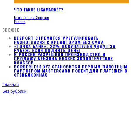
ЧТО ТАКОЕ LIGAMARKET?
Бесконечная Энергия
Разное
СВЕЖЕЕ
DESPORT СТРЕМИТСЯ УРЕГУЛИРОВАТЬ
РАЗНОГЛАСИЯ С КРЕДИТОРОМ БЕЗ СУДА
«ТОЧКА БАНК»: 22% ПОКУПАТЕЛЕЙ УЙДУТ ЗА
РУБЕЖ, ЕСЛИ ПОДНЯТЬ ЦЕНЫ
В РОССИИ РАЗРЕШИЛИ ПРОИЗВОДСТВО И
ПРОДАЖУ БЕНЗИНА НИЗКИХ ЭКОЛОГИЧЕСКИХ
КЛАССОВ
BORDERLESS.XYZ СТАНОВИТСЯ ПЕРВЫМ ПИЛОТНЫМ
ПАРТНЕРОМ MASTERCARD ПОDENTДЛЯ ПЛАТЕЖЕЙ В
СТЕЙБЛКОИНАХ
Главная
Без рубрики