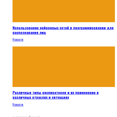
Использование нейронных сетей в программировании для
распознавания лиц
Новости
Различные типы респираторов и их применение в
различных отраслях и ситуациях
Новости