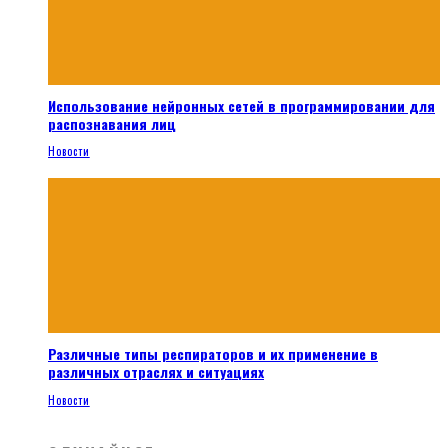
Использование нейронных сетей в программировании для
распознавания лиц
Новости
Различные типы респираторов и их применение в
различных отраслях и ситуациях
Новости