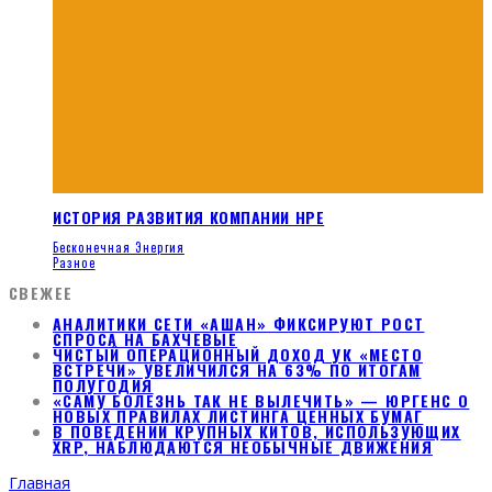
ИСТОРИЯ РАЗВИТИЯ КОМПАНИИ HPE
Бесконечная Энергия
Разное
СВЕЖЕЕ
АНАЛИТИКИ СЕТИ «АШАН» ФИКСИРУЮТ РОСТ
СПРОСА НА БАХЧЕВЫЕ
ЧИСТЫЙ ОПЕРАЦИОННЫЙ ДОХОД УК «МЕСТО
ВСТРЕЧИ» УВЕЛИЧИЛСЯ НА 63% ПО ИТОГАМ
ПОЛУГОДИЯ
«САМУ БОЛЕЗНЬ ТАК НЕ ВЫЛЕЧИТЬ» — ЮРГЕНС О
НОВЫХ ПРАВИЛАХ ЛИСТИНГА ЦЕННЫХ БУМАГ
В ПОВЕДЕНИИ КРУПНЫХ КИТОВ, ИСПОЛЬЗУЮЩИХ
XRP, НАБЛЮДАЮТСЯ НЕОБЫЧНЫЕ ДВИЖЕНИЯ
Главная