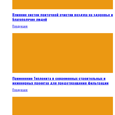
Влияние систем приточной очистки воздуха на здоровье и
благополучие людей
Продукция
Применение Теплонита в современных строительных и
инженерных проектах для предотвращения фильтрации
Продукция