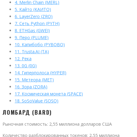
4.
Merlin Chain (MERL)
5.
Кайто (КАИТО)
6.
LayerZero (ZRO)
7.
Сеть Python (PYTH)
8.
ETHGas (GWEI)
9.
Перо (PLUME)
10.
Капибобо (PYBOBO)
11.
Trusta.AI (TA)
12.
Река
13.
0G (0G)
14.
Гиперполоса (HYPER)
15.
Метеора (MET)
16.
Зора (ZORA)
17.
Космическая монета (SPACE)
18.
SoSoValue (SOSO)
ЛОМБАРД (BARD)
Рыночная стоимость: 2,55 миллиона долларов США
Количество разблокированных токенов: 2,55 миллиона