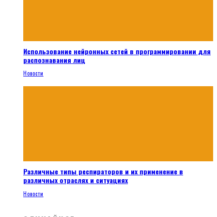
Использование нейронных сетей в программировании для
распознавания лиц
Новости
Различные типы респираторов и их применение в
различных отраслях и ситуациях
Новости