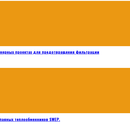
енерных проектах для предотвращения фильтрации
паяных теплообменников SWEP.