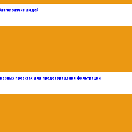
 благополучие людей
енерных проектах для предотвращения фильтрации