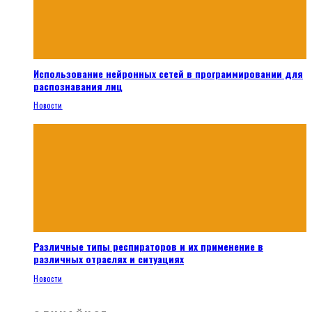
Использование нейронных сетей в программировании для
распознавания лиц
Новости
Различные типы респираторов и их применение в
различных отраслях и ситуациях
Новости