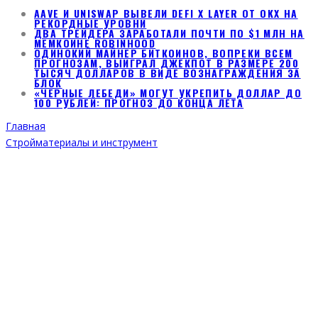
AAVE И UNISWAP ВЫВЕЛИ DEFI X LAYER ОТ OKX НА
РЕКОРДНЫЕ УРОВНИ
ДВА ТРЕЙДЕРА ЗАРАБОТАЛИ ПОЧТИ ПО $1 МЛН НА
МЕМКОИНЕ ROBINHOOD
ОДИНОКИЙ МАЙНЕР БИТКОИНОВ, ВОПРЕКИ ВСЕМ
ПРОГНОЗАМ, ВЫИГРАЛ ДЖЕКПОТ В РАЗМЕРЕ 200
ТЫСЯЧ ДОЛЛАРОВ В ВИДЕ ВОЗНАГРАЖДЕНИЯ ЗА
БЛОК
«ЧЕРНЫЕ ЛЕБЕДИ» МОГУТ УКРЕПИТЬ ДОЛЛАР ДО
100 РУБЛЕЙ: ПРОГНОЗ ДО КОНЦА ЛЕТА
Главная
Стройматериалы и инструмент