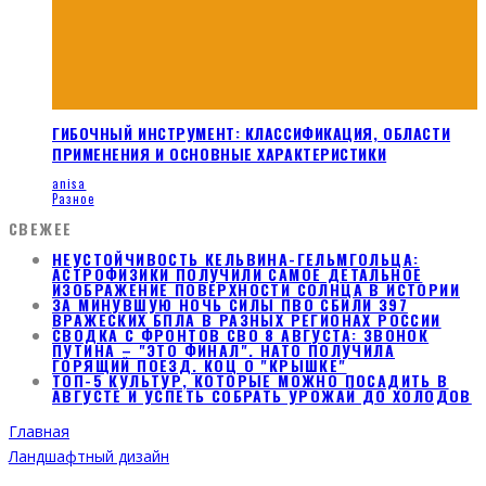
ГИБОЧНЫЙ ИНСТРУМЕНТ: КЛАССИФИКАЦИЯ, ОБЛАСТИ
ПРИМЕНЕНИЯ И ОСНОВНЫЕ ХАРАКТЕРИСТИКИ
anisa
Разное
СВЕЖЕЕ
НЕУСТОЙЧИВОСТЬ КЕЛЬВИНА-ГЕЛЬМГОЛЬЦА:
АСТРОФИЗИКИ ПОЛУЧИЛИ САМОЕ ДЕТАЛЬНОЕ
ИЗОБРАЖЕНИЕ ПОВЕРХНОСТИ СОЛНЦА В ИСТОРИИ
ЗА МИНУВШУЮ НОЧЬ СИЛЫ ПВО СБИЛИ 397
ВРАЖЕСКИХ БПЛА В РАЗНЫХ РЕГИОНАХ РОССИИ
СВОДКА С ФРОНТОВ СВО 8 АВГУСТА: ЗВОНОК
ПУТИНА – "ЭТО ФИНАЛ". НАТО ПОЛУЧИЛА
ГОРЯЩИЙ ПОЕЗД. КОЦ О "КРЫШКЕ"
ТОП-5 КУЛЬТУР, КОТОРЫЕ МОЖНО ПОСАДИТЬ В
АВГУСТЕ И УСПЕТЬ СОБРАТЬ УРОЖАЙ ДО ХОЛОДОВ
Главная
Ландшафтный дизайн