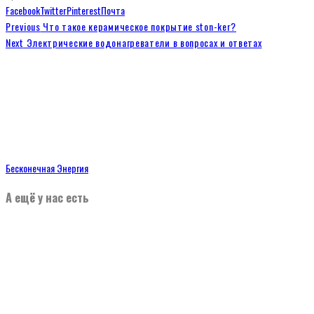
Facebook
Twitter
Pinterest
Почта
Previous
Что такое керамическое покрытие ston-ker?
Next
Электрические водонагреватели в вопросах и ответах
Бесконечная Энергия
А ещё у нас есть