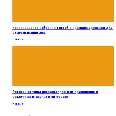
Использование нейронных сетей в программировании для
распознавания лиц
Новости
Различные типы респираторов и их применение в
различных отраслях и ситуациях
Новости