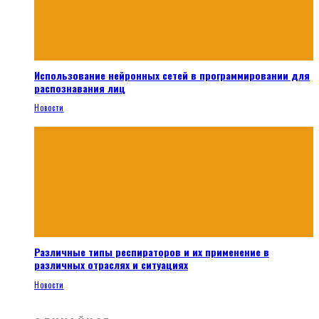
Использование нейронных сетей в программировании для
распознавания лиц
Новости
Различные типы респираторов и их применение в
различных отраслях и ситуациях
Новости