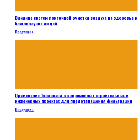
Влияние систем приточной очистки воздуха на здоровье и
благополучие людей
Продукция
Применение Теплонита в современных строительных и
инженерных проектах для предотвращения фильтрации
Продукция