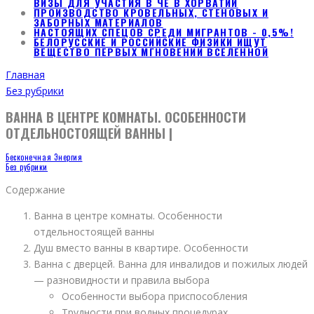
ВИЗЫ ДЛЯ УЧАСТИЯ В ЧЕ В ХОРВАТИИ
ПРОИЗВОДСТВО КРОВЕЛЬНЫХ, СТЕНОВЫХ И
ЗАБОРНЫХ МАТЕРИАЛОВ
НАСТОЯЩИХ СПЕЦОВ СРЕДИ МИГРАНТОВ - 0,5%!
БЕЛОРУССКИЕ И РОССИЙСКИЕ ФИЗИКИ ИЩУТ
ВЕЩЕСТВО ПЕРВЫХ МГНОВЕНИЙ ВСЕЛЕННОЙ
Главная
Без рубрики
ВАННА В ЦЕНТРЕ КОМНАТЫ. ОСОБЕННОСТИ
ОТДЕЛЬНОСТОЯЩЕЙ ВАННЫ |
Бесконечная Энергия
Без рубрики
Содержание
Ванна в центре комнаты. Особенности
отдельностоящей ванны
Душ вместо ванны в квартире. Особенности
Ванна с дверцей. Ванна для инвалидов и пожилых людей
— разновидности и правила выбора
Особенности выбора приспособления
Трудности при водных процедурах