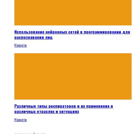
Использование нейронных сетей в программировании для
распознавания лиц
Новости
Различные типы респираторов и их применение в
различных отраслях и ситуациях
Новости