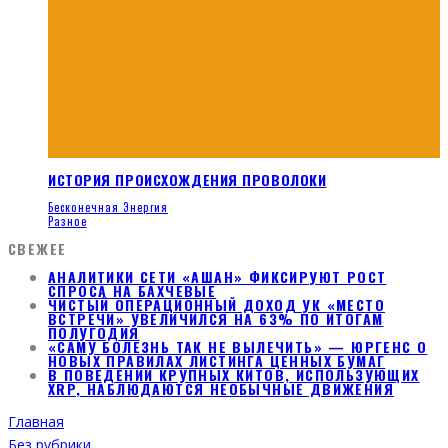
ИСТОРИЯ ПРОИСХОЖДЕНИЯ ПРОВОЛОКИ
Бесконечная Энергия
Разное
СВЕЖЕЕ
АНАЛИТИКИ СЕТИ «АШАН» ФИКСИРУЮТ РОСТ
СПРОСА НА БАХЧЕВЫЕ
ЧИСТЫЙ ОПЕРАЦИОННЫЙ ДОХОД УК «МЕСТО
ВСТРЕЧИ» УВЕЛИЧИЛСЯ НА 63% ПО ИТОГАМ
ПОЛУГОДИЯ
«САМУ БОЛЕЗНЬ ТАК НЕ ВЫЛЕЧИТЬ» — ЮРГЕНС О
НОВЫХ ПРАВИЛАХ ЛИСТИНГА ЦЕННЫХ БУМАГ
В ПОВЕДЕНИИ КРУПНЫХ КИТОВ, ИСПОЛЬЗУЮЩИХ
XRP, НАБЛЮДАЮТСЯ НЕОБЫЧНЫЕ ДВИЖЕНИЯ
Главная
Без рубрики