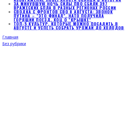
ЗА МИНУВШУЮ НОЧЬ СИЛЫ ПВО СБИЛИ 397
ВРАЖЕСКИХ БПЛА В РАЗНЫХ РЕГИОНАХ РОССИИ
СВОДКА С ФРОНТОВ СВО 8 АВГУСТА: ЗВОНОК
ПУТИНА – "ЭТО ФИНАЛ". НАТО ПОЛУЧИЛА
ГОРЯЩИЙ ПОЕЗД. КОЦ О "КРЫШКЕ"
ТОП-5 КУЛЬТУР, КОТОРЫЕ МОЖНО ПОСАДИТЬ В
АВГУСТЕ И УСПЕТЬ СОБРАТЬ УРОЖАЙ ДО ХОЛОДОВ
Главная
Без рубрики