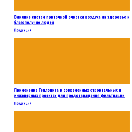
Влияние систем приточной очистки воздуха на здоровье и
благополучие людей
Продукция
Применение Теплонита в современных строительных и
инженерных проектах для предотвращения фильтрации
Продукция