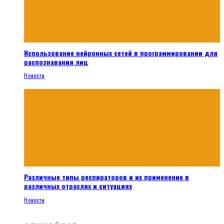
Использование нейронных сетей в программировании для
распознавания лиц
Новости
Различные типы респираторов и их применение в
различных отраслях и ситуациях
Новости