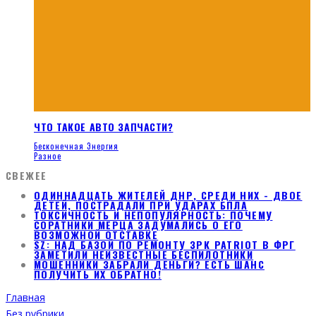
ЧТО ТАКОЕ АВТО ЗАПЧАСТИ?
Бесконечная Энергия
Разное
СВЕЖЕЕ
ОДИННАДЦАТЬ ЖИТЕЛЕЙ ДНР, СРЕДИ НИХ - ДВОЕ
ДЕТЕЙ, ПОСТРАДАЛИ ПРИ УДАРАХ БПЛА
ТОКСИЧНОСТЬ И НЕПОПУЛЯРНОСТЬ: ПОЧЕМУ
СОРАТНИКИ МЕРЦА ЗАДУМАЛИСЬ О ЕГО
ВОЗМОЖНОЙ ОТСТАВКЕ
SZ: НАД БАЗОЙ ПО РЕМОНТУ ЗРК PATRIOT В ФРГ
ЗАМЕТИЛИ НЕИЗВЕСТНЫЕ БЕСПИЛОТНИКИ
МОШЕННИКИ ЗАБРАЛИ ДЕНЬГИ? ЕСТЬ ШАНС
ПОЛУЧИТЬ ИХ ОБРАТНО!
Главная
Без рубрики