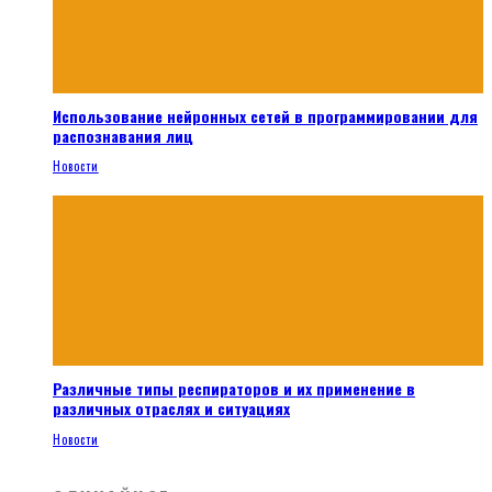
Использование нейронных сетей в программировании для
распознавания лиц
Новости
Различные типы респираторов и их применение в
различных отраслях и ситуациях
Новости