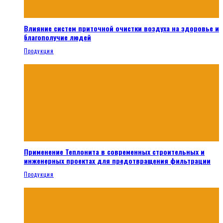
Влияние систем приточной очистки воздуха на здоровье и
благополучие людей
Продукция
Применение Теплонита в современных строительных и
инженерных проектах для предотвращения фильтрации
Продукция