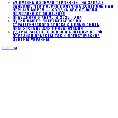
«У ПУТИНА ЛОПНУЛО ТЕРПЕНИЕ»: НА ЗАПАДЕ
ЗАЯВИЛИ, ЧТО РОССИЯ ПОЛУЧИЛА КОНТРОЛЬ НАД
ЧЕРНЫМ МОРЕМ — СВОДКА СВО ОТ ЮРИЯ
ПОДОЛЯКИ ОТ 06.08.2026
ПРАЗДНИКИ 6 АВГУСТА 2026 ГОДА
ПУТИН ВЫВЕЛ "ШЕРЕМЕТЬЕВО" ИЗ
СТРАТЕГИЧЕСКОГО СПИСКА С ЦЕЛЬЮ СНЯТЬ
ПРЕПЯТСТВИЕ ДЛЯ ПРИВАТИЗАЦИИ
УДАРЫ РАКЕТНЫХ ВОЙСК И АВИАЦИИ: ВС РФ
ПОРАЗИЛИ ОБЪЕКТЫ ТЭК И ЛОГИСТИЧЕСКИЕ
ЦЕНТРЫ УКРАИНЫ
Главная