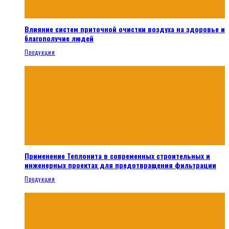
Влияние систем приточной очистки воздуха на здоровье и
благополучие людей
Продукция
Применение Теплонита в современных строительных и
инженерных проектах для предотвращения фильтрации
Продукция