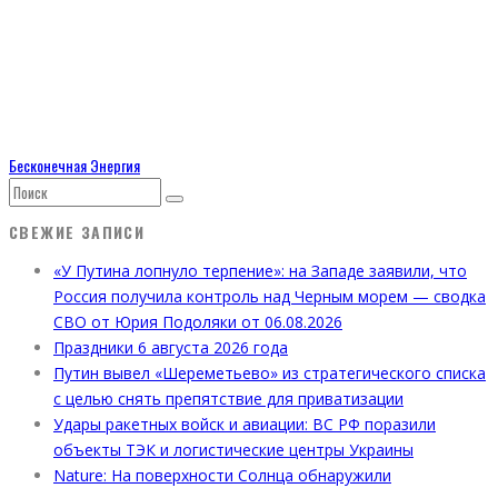
Бесконечная Энергия
СВЕЖИЕ ЗАПИСИ
«У Путина лопнуло терпение»: на Западе заявили, что
Россия получила контроль над Черным морем — сводка
СВО от Юрия Подоляки от 06.08.2026
Праздники 6 августа 2026 года
Путин вывел «Шереметьево» из стратегического списка
с целью снять препятствие для приватизации
Удары ракетных войск и авиации: ВС РФ поразили
объекты ТЭК и логистические центры Украины
Nature: На поверхности Солнца обнаружили