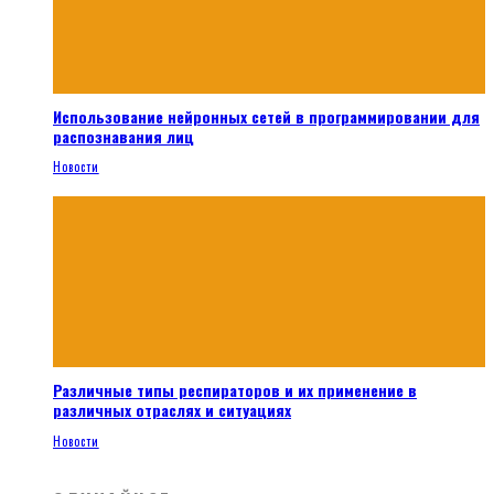
Использование нейронных сетей в программировании для
распознавания лиц
Новости
Различные типы респираторов и их применение в
различных отраслях и ситуациях
Новости