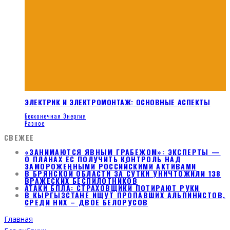
ЭЛЕКТРИК И ЭЛЕКТРОМОНТАЖ: ОСНОВНЫЕ АСПЕКТЫ
Бесконечная Энергия
Разное
СВЕЖЕЕ
«ЗАНИМАЮТСЯ ЯВНЫМ ГРАБЕЖОМ»: ЭКСПЕРТЫ —
О ПЛАНАХ ЕС ПОЛУЧИТЬ КОНТРОЛЬ НАД
ЗАМОРОЖЕННЫМИ РОССИЙСКИМИ АКТИВАМИ
В БРЯНСКОЙ ОБЛАСТИ ЗА СУТКИ УНИЧТОЖИЛИ 138
ВРАЖЕСКИХ БЕСПИЛОТНИКОВ
АТАКИ БПЛА: СТРАХОВЩИКИ ПОТИРАЮТ РУКИ
В КЫРГЫЗСТАНЕ ИЩУТ ПРОПАВШИХ АЛЬПИНИСТОВ,
СРЕДИ НИХ – ДВОЕ БЕЛОРУСОВ
Главная