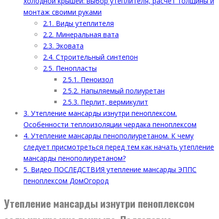
холодной крышей: выбор утеплителя, расчёт толщины и
монтаж своими руками
2.1.
Виды утеплителя
2.2.
Минеральная вата
2.3.
Эковата
2.4.
Строительный синтепон
2.5.
Пенопласты
2.5.1.
Пеноизол
2.5.2.
Напыляемый полиуретан
2.5.3.
Перлит, вермикулит
3.
Утепление мансарды изнутри пеноплексом.
Особенности теплоизоляции чердака пеноплексом
4.
Утепление мансарды пенополиуретаном. К чему
следует присмотреться перед тем как начать утепление
мансарды пенополиуретаном?
5.
Видео ПОСЛЕДСТВИЯ утепление мансарды ЭППС
пеноплексом ДомОгород
Утепление мансарды изнутри пеноплексом