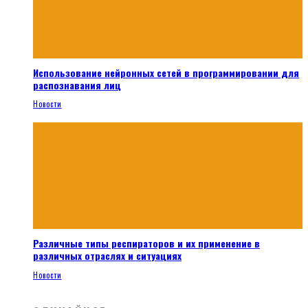
Использование нейронных сетей в программировании для
распознавания лиц
Новости
Различные типы респираторов и их применение в
различных отраслях и ситуациях
Новости