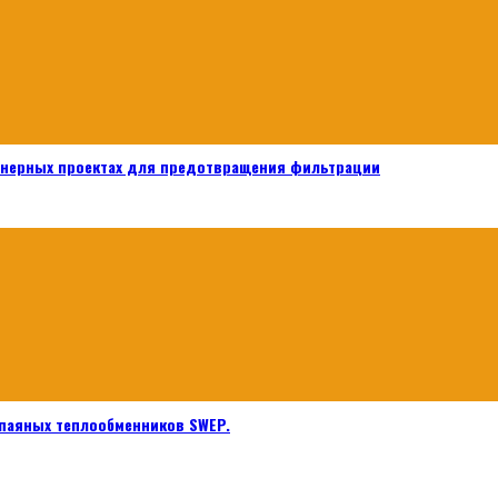
енерных проектах для предотвращения фильтрации
паяных теплообменников SWEP.