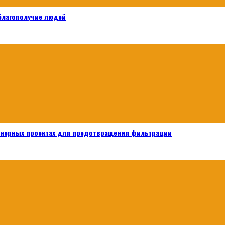
 благополучие людей
енерных проектах для предотвращения фильтрации