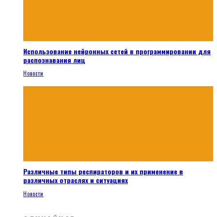
Использование нейронных сетей в программировании для
распознавания лиц
Новости
Различные типы респираторов и их применение в
различных отраслях и ситуациях
Новости