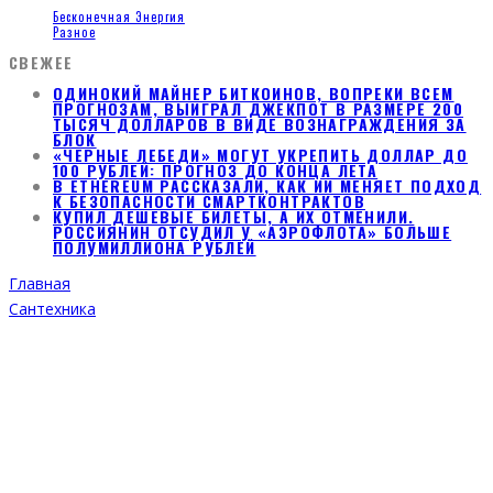
Бесконечная Энергия
Разное
СВЕЖЕЕ
ОДИНОКИЙ МАЙНЕР БИТКОИНОВ, ВОПРЕКИ ВСЕМ
ПРОГНОЗАМ, ВЫИГРАЛ ДЖЕКПОТ В РАЗМЕРЕ 200
ТЫСЯЧ ДОЛЛАРОВ В ВИДЕ ВОЗНАГРАЖДЕНИЯ ЗА
БЛОК
«ЧЕРНЫЕ ЛЕБЕДИ» МОГУТ УКРЕПИТЬ ДОЛЛАР ДО
100 РУБЛЕЙ: ПРОГНОЗ ДО КОНЦА ЛЕТА
В ETHEREUM РАССКАЗАЛИ, КАК ИИ МЕНЯЕТ ПОДХОД
К БЕЗОПАСНОСТИ СМАРТКОНТРАКТОВ
КУПИЛ ДЕШЕВЫЕ БИЛЕТЫ, А ИХ ОТМЕНИЛИ.
РОССИЯНИН ОТСУДИЛ У «АЭРОФЛОТА» БОЛЬШЕ
ПОЛУМИЛЛИОНА РУБЛЕЙ
Главная
Сантехника