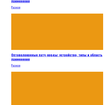
применения
Разное
Оптоволоконные патч-корды: устройство, типы и область
применения
Разное